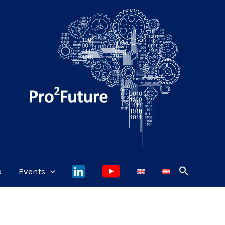
e
Events