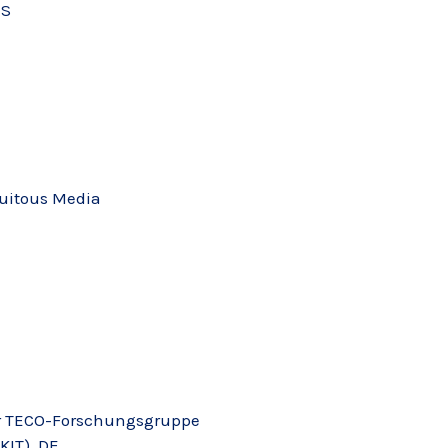
US
uitous Media
der TECO-Forschungsgruppe
KIT), DE