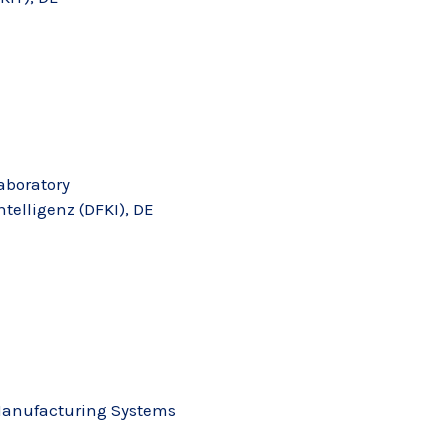
Laboratory
elligenz (DFKI), DE
f Manufacturing Systems