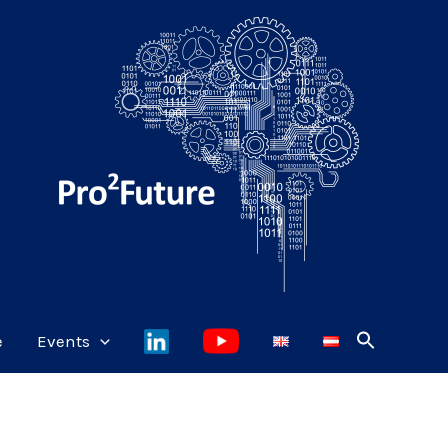
e
Events