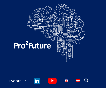
e
Events