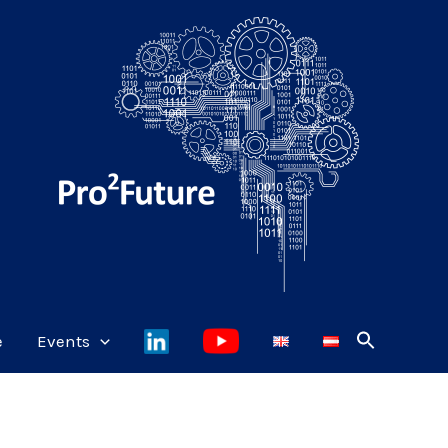
e
Events