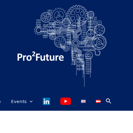
e
Events