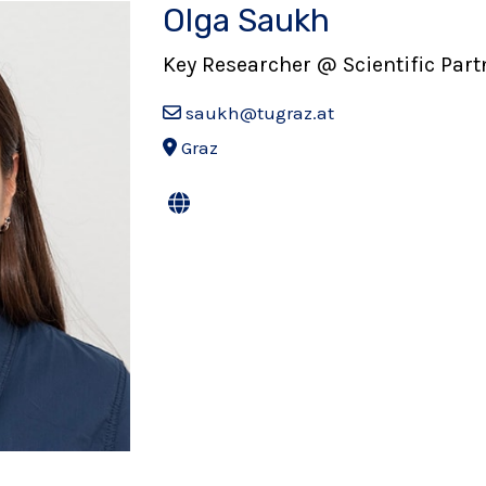
Olga Saukh
Key Researcher @ Scientific Part
saukh@tugraz.at
Graz