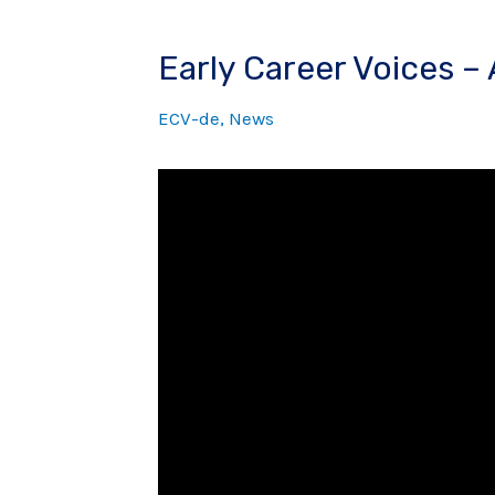
Early Career Voices –
ECV-de
,
News