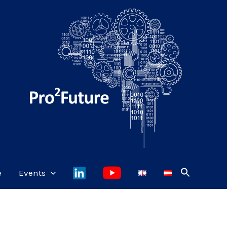
e
Events