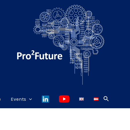
e
Events