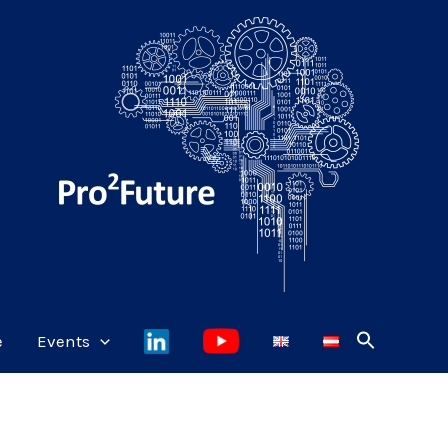
e
Events