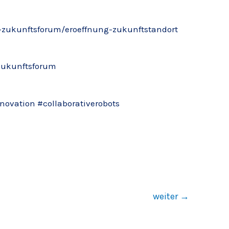
oe-zukunftsforum/eroeffnung-zukunftstandort
-zukunftsforum
novation
#collaborativerobots
weiter
→