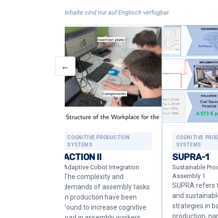
Inhalte sind nur auf Englisch verfügbar.
←
DUCTION
COGNITIVE PRODUCTION
COGNITIVE PRO
SYSTEMS
SYSTEMS
x
ACTION II
SUPRA-1
 blow molding
Adaptive Cobot Integration
Sustainable Pro
Assembly 1
rocess for
The complexity and
SUPRA refers t
of plastic
demands of assembly tasks
and sustainabl
as packaging,
in production have been
strategies in b
he extrusion
found to increase cognitive
production, n
s…
load in assembly workers.