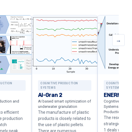
→
DUCTION
COGNITIVE PRODUCTION
COGNITIVE PRO
SYSTEMS
SYSTEMS
AI-Gran 2
ENERMAN-
duction and
AI based smart optimization of
Cognitive Ener
underwater granulation
Systems for Indu
Production
o efficient
The manufacture of plastic
The research vi
e production
products is closely related to
strategic proj
atch
the use of plastic pellets.
1 deals with de
amely peak
There are numerous