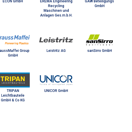
ECON GmbH
EREMA Engineering
GAW Beteiligungs
Recycling
GmbH
Maschinen und
Anlagen Ges.m.b.H.
raussMaffei Group
Leistritz AG
sanSirro GmbH
GmbH
TRIPAN
UNICOR GmbH
Leichtbauteile
GmbH & Co KG