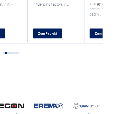
energy consum
 In it, –
influencing factors in…
continuous as 
batch…
t
Zum Projekt
Zum Projekt