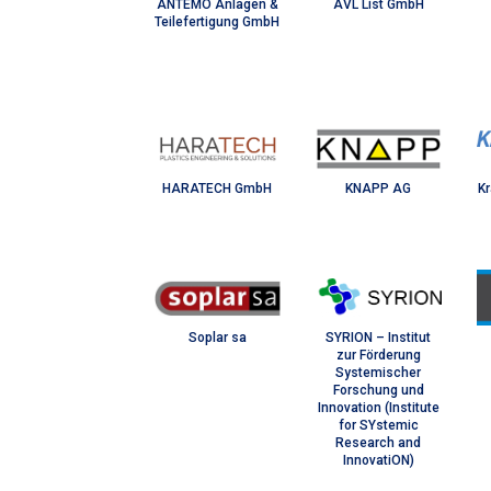
ANTEMO Anlagen &
AVL List GmbH
Teilefertigung GmbH
HARATECH GmbH
KNAPP AG
K
Soplar sa
SYRION – Institut
zur Förderung
Systemischer
Forschung und
Innovation (Institute
for SYstemic
Research and
InnovatiON)