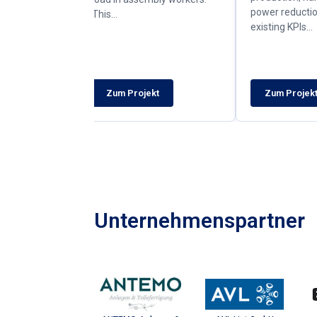
power reduction.
This…
existing KPIs…
t
Zum Projekt
Zum Projek
Unternehmenspartner