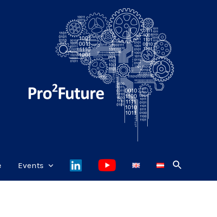
e
Events